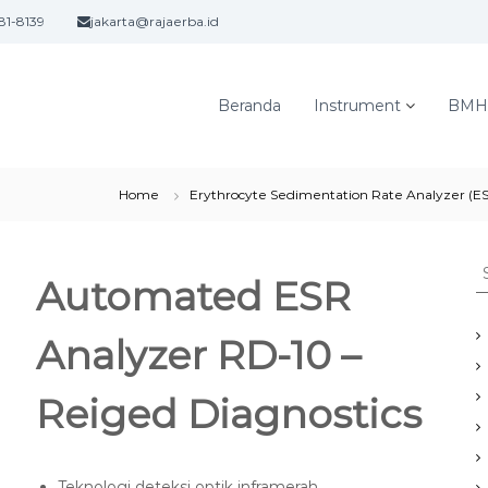
81-8139
jakarta@rajaerba.id
Beranda
Instrument
BMH
Home
Erythrocyte Sedimentation Rate Analyzer (E
S
Automated ESR
e
a
r
Analyzer RD-10 –
c
h
Reiged Diagnostics
f
o
r
:
Teknologi deteksi optik inframerah