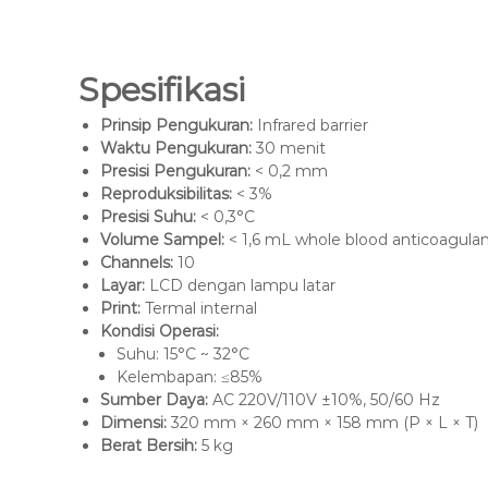
Spesifikasi
Prinsip Pengukuran:
Infrared barrier
Waktu Pengukuran:
30 menit
Presisi Pengukuran:
< 0,2 mm
Reproduksibilitas:
< 3%
Presisi Suhu:
< 0,3°C
Volume Sampel:
< 1,6 mL whole blood anticoagula
Channels:
10
Layar:
LCD dengan lampu latar
Print:
Termal internal
Kondisi Operasi:
Suhu: 15°C ~ 32°C
Kelembapan: ≤85%
Sumber Daya:
AC 220V/110V ±10%, 50/60 Hz
Dimensi:
320 mm × 260 mm × 158 mm (P × L × T)
Berat Bersih:
5 kg