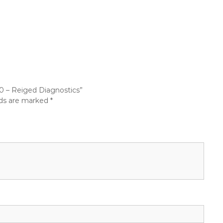
0 – Reiged Diagnostics”
lds are marked
*